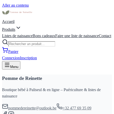
Aller au contenu
Accueil
Produits
Listes de naissance
Bons cadeaux
Faire une liste de naissance
Contact
Panier
Connexion
Inscription
Menu
Pomme de Reinette
Boutique bébé à Paliseul & en ligne – Puériculture & listes de
naissance
pommedereinette@outlook.be
+32 477 69 35 09