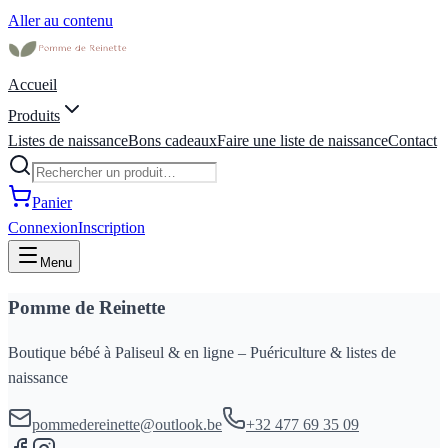
Aller au contenu
Accueil
Produits
Listes de naissance
Bons cadeaux
Faire une liste de naissance
Contact
Panier
Connexion
Inscription
Menu
Pomme de Reinette
Boutique bébé à Paliseul & en ligne – Puériculture & listes de
naissance
pommedereinette@outlook.be
+32 477 69 35 09