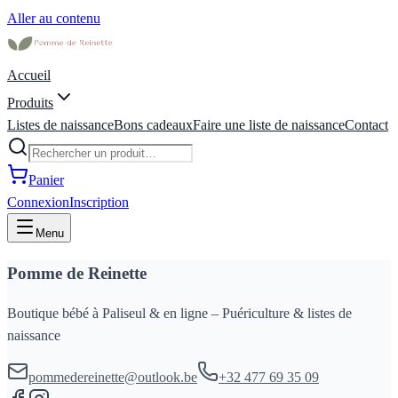
Aller au contenu
Accueil
Produits
Listes de naissance
Bons cadeaux
Faire une liste de naissance
Contact
Panier
Connexion
Inscription
Menu
Pomme de Reinette
Boutique bébé à Paliseul & en ligne – Puériculture & listes de
naissance
pommedereinette@outlook.be
+32 477 69 35 09