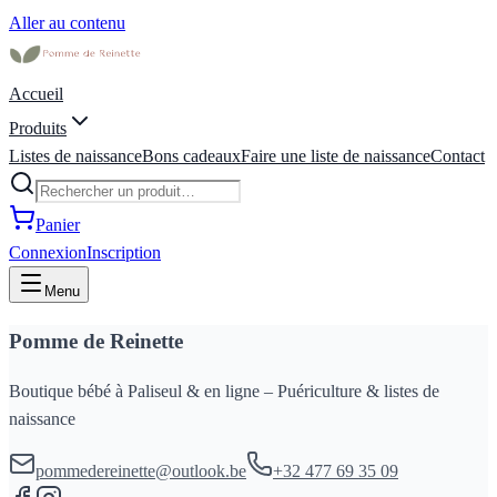
Aller au contenu
Accueil
Produits
Listes de naissance
Bons cadeaux
Faire une liste de naissance
Contact
Panier
Connexion
Inscription
Menu
Pomme de Reinette
Boutique bébé à Paliseul & en ligne – Puériculture & listes de
naissance
pommedereinette@outlook.be
+32 477 69 35 09