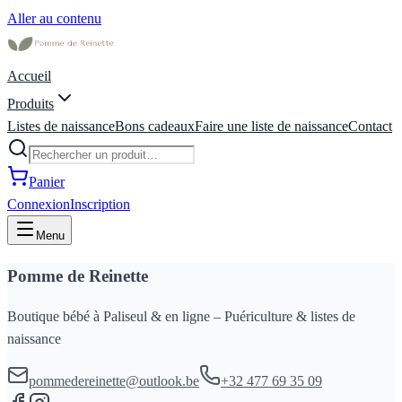
Aller au contenu
Accueil
Produits
Listes de naissance
Bons cadeaux
Faire une liste de naissance
Contact
Panier
Connexion
Inscription
Menu
Pomme de Reinette
Boutique bébé à Paliseul & en ligne – Puériculture & listes de
naissance
pommedereinette@outlook.be
+32 477 69 35 09