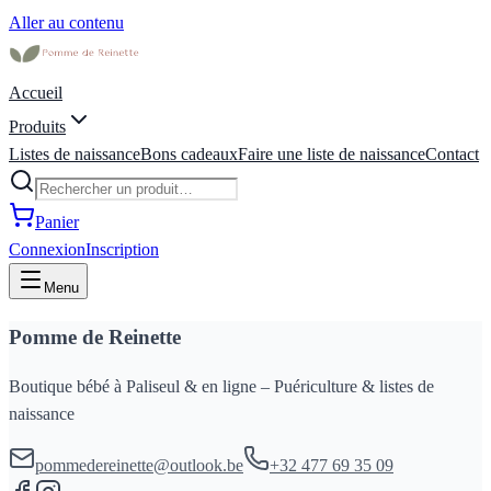
Aller au contenu
Accueil
Produits
Listes de naissance
Bons cadeaux
Faire une liste de naissance
Contact
Panier
Connexion
Inscription
Menu
Pomme de Reinette
Boutique bébé à Paliseul & en ligne – Puériculture & listes de
naissance
pommedereinette@outlook.be
+32 477 69 35 09