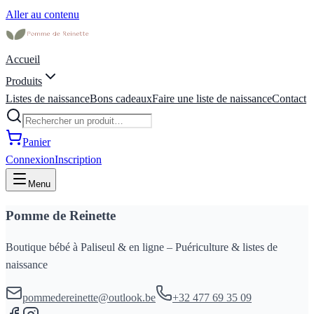
Aller au contenu
Accueil
Produits
Listes de naissance
Bons cadeaux
Faire une liste de naissance
Contact
Panier
Connexion
Inscription
Menu
Pomme de Reinette
Boutique bébé à Paliseul & en ligne – Puériculture & listes de
naissance
pommedereinette@outlook.be
+32 477 69 35 09