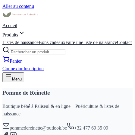
Aller au contenu
Accueil
Produits
Listes de naissance
Bons cadeaux
Faire une liste de naissance
Contact
Panier
Connexion
Inscription
Menu
Pomme de Reinette
Boutique bébé à Paliseul & en ligne – Puériculture & listes de
naissance
pommedereinette@outlook.be
+32 477 69 35 09