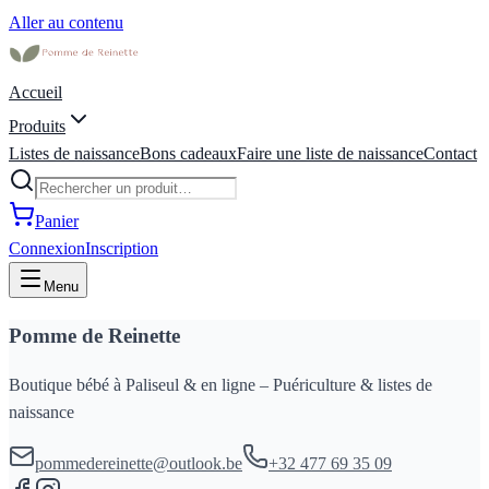
Aller au contenu
Accueil
Produits
Listes de naissance
Bons cadeaux
Faire une liste de naissance
Contact
Panier
Connexion
Inscription
Menu
Pomme de Reinette
Boutique bébé à Paliseul & en ligne – Puériculture & listes de
naissance
pommedereinette@outlook.be
+32 477 69 35 09