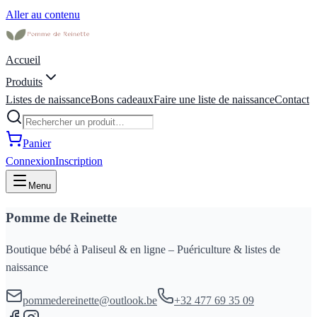
Aller au contenu
Accueil
Produits
Listes de naissance
Bons cadeaux
Faire une liste de naissance
Contact
Panier
Connexion
Inscription
Menu
Pomme de Reinette
Boutique bébé à Paliseul & en ligne – Puériculture & listes de
naissance
pommedereinette@outlook.be
+32 477 69 35 09