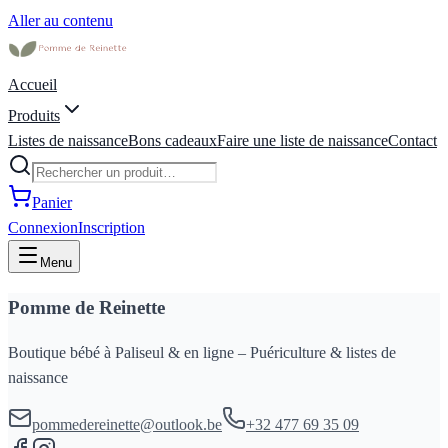
Aller au contenu
Accueil
Produits
Listes de naissance
Bons cadeaux
Faire une liste de naissance
Contact
Panier
Connexion
Inscription
Menu
Pomme de Reinette
Boutique bébé à Paliseul & en ligne – Puériculture & listes de
naissance
pommedereinette@outlook.be
+32 477 69 35 09