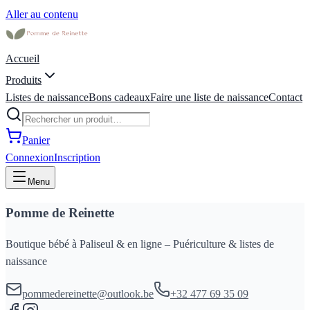
Aller au contenu
Accueil
Produits
Listes de naissance
Bons cadeaux
Faire une liste de naissance
Contact
Panier
Connexion
Inscription
Menu
Pomme de Reinette
Boutique bébé à Paliseul & en ligne – Puériculture & listes de
naissance
pommedereinette@outlook.be
+32 477 69 35 09