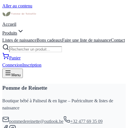
Aller au contenu
Accueil
Produits
Listes de naissance
Bons cadeaux
Faire une liste de naissance
Contact
Panier
Connexion
Inscription
Menu
Pomme de Reinette
Boutique bébé à Paliseul & en ligne – Puériculture & listes de
naissance
pommedereinette@outlook.be
+32 477 69 35 09