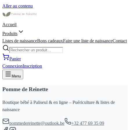
Aller au contenu
Accueil
Produits
Listes de naissance
Bons cadeaux
Faire une liste de naissance
Contact
Panier
Connexion
Inscription
Menu
Pomme de Reinette
Boutique bébé à Paliseul & en ligne – Puériculture & listes de
naissance
pommedereinette@outlook.be
+32 477 69 35 09