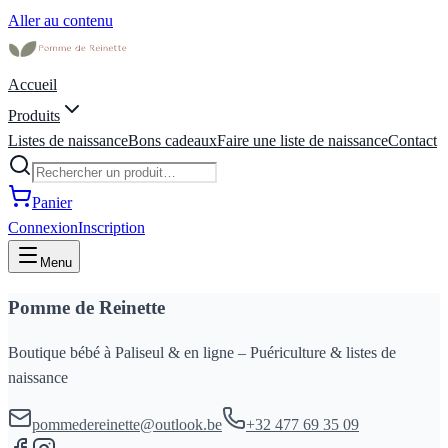
Aller au contenu
Accueil
Produits
Listes de naissance
Bons cadeaux
Faire une liste de naissance
Contact
Panier
Connexion
Inscription
Menu
Pomme de Reinette
Boutique bébé à Paliseul & en ligne – Puériculture & listes de
naissance
pommedereinette@outlook.be
+32 477 69 35 09