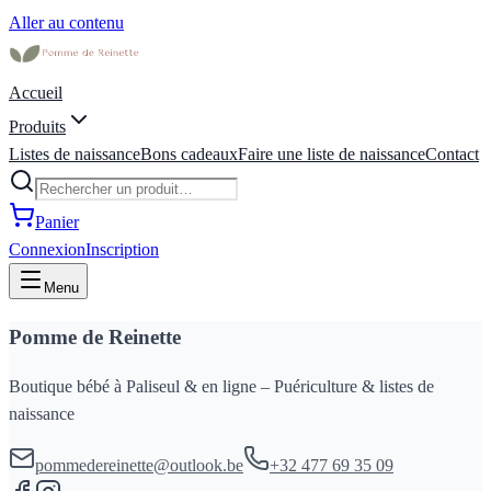
Aller au contenu
Accueil
Produits
Listes de naissance
Bons cadeaux
Faire une liste de naissance
Contact
Panier
Connexion
Inscription
Menu
Pomme de Reinette
Boutique bébé à Paliseul & en ligne – Puériculture & listes de
naissance
pommedereinette@outlook.be
+32 477 69 35 09