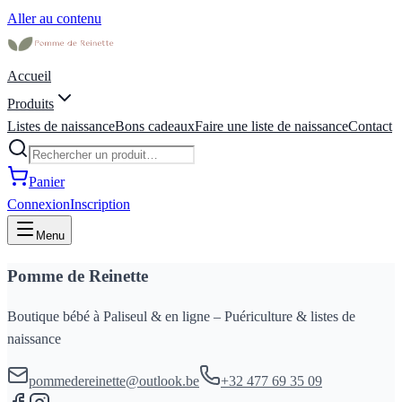
Aller au contenu
Accueil
Produits
Listes de naissance
Bons cadeaux
Faire une liste de naissance
Contact
Panier
Connexion
Inscription
Menu
Pomme de Reinette
Boutique bébé à Paliseul & en ligne – Puériculture & listes de
naissance
pommedereinette@outlook.be
+32 477 69 35 09