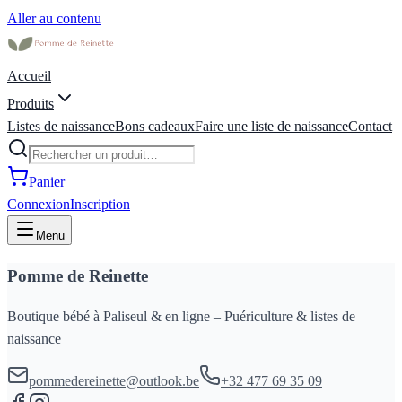
Aller au contenu
Accueil
Produits
Listes de naissance
Bons cadeaux
Faire une liste de naissance
Contact
Panier
Connexion
Inscription
Menu
Pomme de Reinette
Boutique bébé à Paliseul & en ligne – Puériculture & listes de
naissance
pommedereinette@outlook.be
+32 477 69 35 09