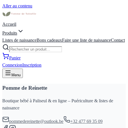
Aller au contenu
Accueil
Produits
Listes de naissance
Bons cadeaux
Faire une liste de naissance
Contact
Panier
Connexion
Inscription
Menu
Pomme de Reinette
Boutique bébé à Paliseul & en ligne – Puériculture & listes de
naissance
pommedereinette@outlook.be
+32 477 69 35 09