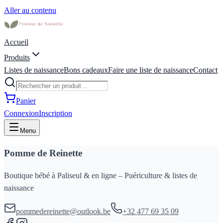
Aller au contenu
Accueil
Produits
Listes de naissance
Bons cadeaux
Faire une liste de naissance
Contact
Panier
Connexion
Inscription
Menu
Pomme de Reinette
Boutique bébé à Paliseul & en ligne – Puériculture & listes de
naissance
pommedereinette@outlook.be
+32 477 69 35 09