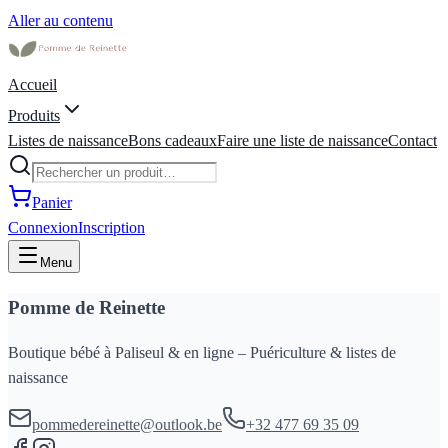
Aller au contenu
Accueil
Produits
Listes de naissance
Bons cadeaux
Faire une liste de naissance
Contact
Panier
Connexion
Inscription
Menu
Pomme de Reinette
Boutique bébé à Paliseul & en ligne – Puériculture & listes de
naissance
pommedereinette@outlook.be
+32 477 69 35 09