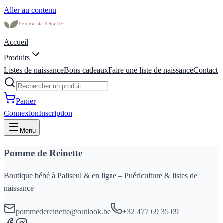
Aller au contenu
Accueil
Produits
Listes de naissance
Bons cadeaux
Faire une liste de naissance
Contact
Panier
Connexion
Inscription
Menu
Pomme de Reinette
Boutique bébé à Paliseul & en ligne – Puériculture & listes de
naissance
pommedereinette@outlook.be
+32 477 69 35 09