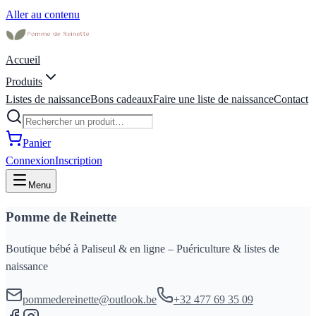
Aller au contenu
Accueil
Produits
Listes de naissance
Bons cadeaux
Faire une liste de naissance
Contact
Panier
Connexion
Inscription
Menu
Pomme de Reinette
Boutique bébé à Paliseul & en ligne – Puériculture & listes de
naissance
pommedereinette@outlook.be
+32 477 69 35 09