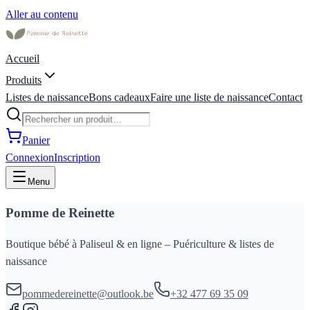
Aller au contenu
Accueil
Produits
Listes de naissance
Bons cadeaux
Faire une liste de naissance
Contact
Panier
Connexion
Inscription
Menu
Pomme de Reinette
Boutique bébé à Paliseul & en ligne – Puériculture & listes de
naissance
pommedereinette@outlook.be
+32 477 69 35 09