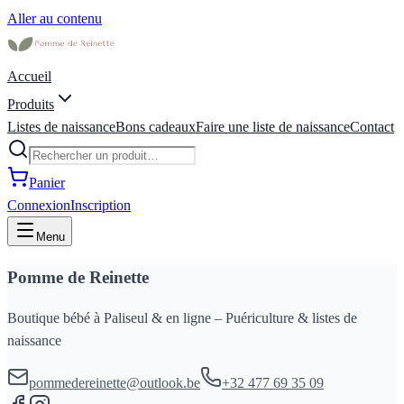
Aller au contenu
Accueil
Produits
Listes de naissance
Bons cadeaux
Faire une liste de naissance
Contact
Panier
Connexion
Inscription
Menu
Pomme de Reinette
Boutique bébé à Paliseul & en ligne – Puériculture & listes de
naissance
pommedereinette@outlook.be
+32 477 69 35 09