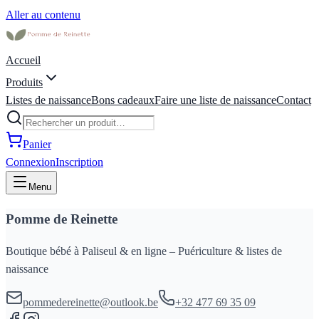
Aller au contenu
Accueil
Produits
Listes de naissance
Bons cadeaux
Faire une liste de naissance
Contact
Panier
Connexion
Inscription
Menu
Pomme de Reinette
Boutique bébé à Paliseul & en ligne – Puériculture & listes de
naissance
pommedereinette@outlook.be
+32 477 69 35 09